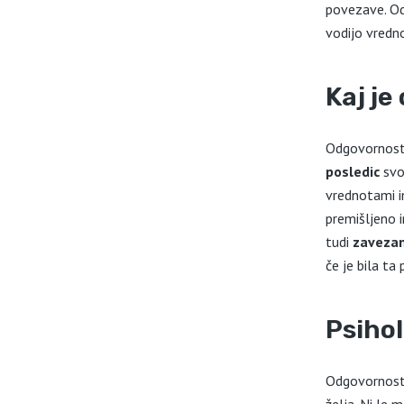
povezave. Od
vodijo vredn
Kaj j
Odgovornost 
posledic
svo
vrednotami i
premišljeno 
tudi
zavezan
če je bila ta
Psiho
Odgovornost 