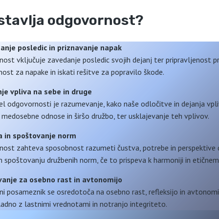
estavlja odgovornost?
anje posledic in priznavanje napak
ost vključuje zavedanje posledic svojih dejanj ter pripravljenost p
ost za napake in iskati rešitve za popravilo škode.
je vpliva na sebe in druge
del odgovornosti je razumevanje, kako naše odločitve in dejanja vpl
e, medosebne odnose in širšo družbo, ter usklajevanje teh vplivov.
a in spoštovanje norm
ost zahteva sposobnost razumeti čustva, potrebe in perspektive d
 spoštovanju družbenih norm, če to prispeva k harmoniji in etičnem
vanje za osebno rast in avtonomijo
i posameznik se osredotoča na osebno rast, refleksijo in avtonomij
ladno z lastnimi vrednotami in notranjo integriteto.