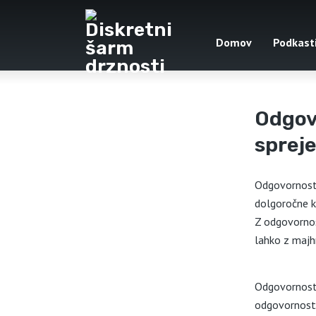
Domov
Podkast
Odgovo
sprej
Odgovornost 
dolgoročne k
Z odgovornos
lahko z majh
Odgovornost 
odgovornosti