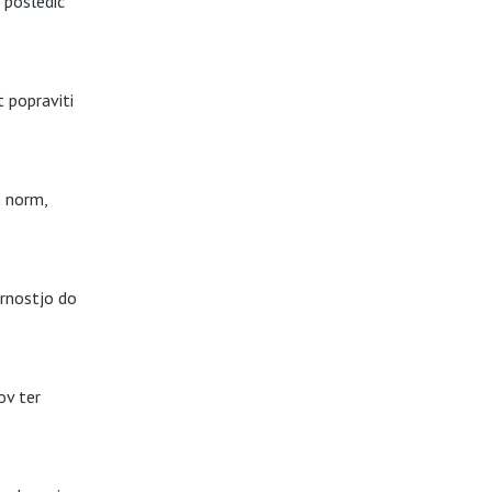
 posledic
t popraviti
h norm,
ornostjo do
ov ter