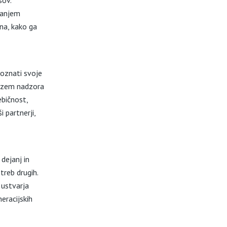
sov.
kanjem
na, kako ga
oznati svoje
revzem nadzora
ebičnost,
 partnerji,
dejanj in
reb drugih.
 ustvarja
eracijskih