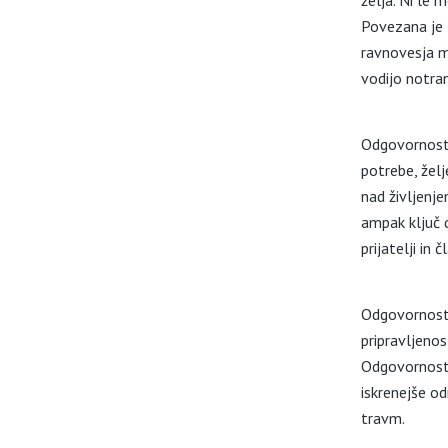
želja. Ni le
Povezana je z
ravnovesja m
vodijo notran
Odgovornost 
potrebe, želj
nad življenj
ampak ključ 
prijatelji in 
Odgovornost 
pripravljeno
Odgovornost 
iskrenejše o
travm.