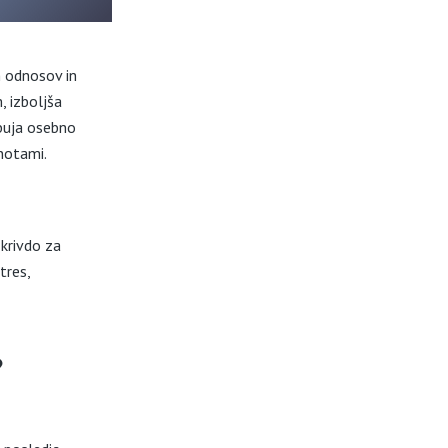
h odnosov in
, izboljša
buja osebno
dnotami.
krivdo za
tres,
?