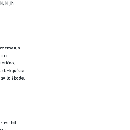
 ki jih
evzemanja
nimi
 etično,
st vključuje
avilo škode
,
ezavednih