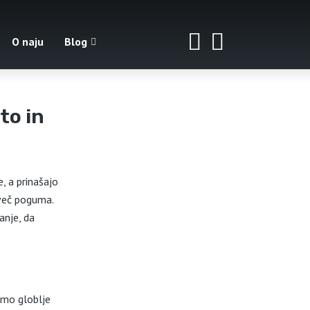
O naju
Blog
to in
, a prinašajo
mveč poguma.
anje, da
imo globlje