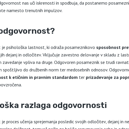
govornost nas uči iskrenosti in spodbuja, da postanemo posamezniki,
ote namesto trenutnih impulzov.
e odgovornost?
je psihološka lastnost, ki odraža posameznikovo
sposobnost pr
jih dejanj in odločitev. Vključuje zavestno delovanje v skladu z last
n zavedanje vpliva na druge. Odgovoren posameznik se trudi ravnati
in spoštljivo do družbenih norm ter medosebnih odnosov. Odgovorno
ost k etičnim in pravnim standardom
ter
prizadevanje za popr
 povzročena.
loška razlaga
odgovornosti
je proces učenja sprejemanja posledic svojih odločitev, dejanj in n