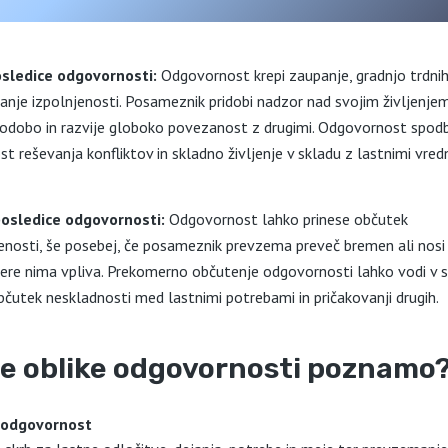
osledice odgovornosti:
Odgovornost krepi zaupanje, gradnjo trdni
anje izpolnjenosti. Posameznik pridobi nadzor nad svojim življenjem
dobo in razvije globoko povezanost z drugimi. Odgovornost spod
t reševanja konfliktov in skladno življenje v skladu z lastnimi vre
osledice odgovornosti:
Odgovornost lahko prinese občutek
nosti, še posebej, če posameznik prevzema preveč bremen ali nosi 
atere nima vpliva. Prekomerno občutenje odgovornosti lahko vodi v s
bčutek neskladnosti med lastnimi potrebami in pričakovanji drugih.
e oblike odgovornosti
poznamo
odgovornost