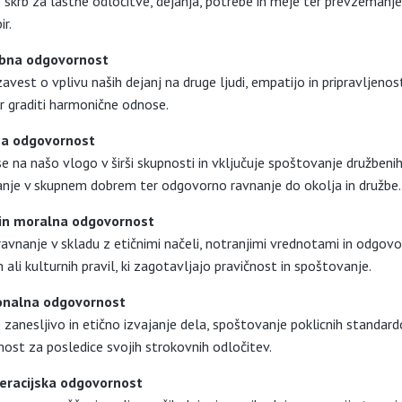
e skrb za lastne odločitve, dejanja, potrebe in meje ter prevzemanje
ir.
bna odgovornost
vest o vplivu naših dejanj na druge ljudi, empatijo in pripravljenos
r graditi harmonične odnose.
a odgovornost
e na našo vlogo v širši skupnosti in vključuje spoštovanje družbeni
nje v skupnem dobrem ter odgovorno ravnanje do okolja in družbe.
 in moralna odgovornost
avnanje v skladu z etičnimi načeli, notranjimi vrednotami in odgov
 ali kulturnih pravil, ki zagotavljajo pravičnost in spoštovanje.
onalna odgovornost
 zanesljivo in etično izvajanje dela, spoštovanje poklicnih standard
ost za posledice svojih strokovnih odločitev.
racijska odgovornost