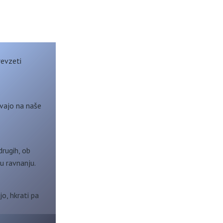
revzeti
ivajo na naše
rugih, ob
u ravnanju.
o, hkrati pa