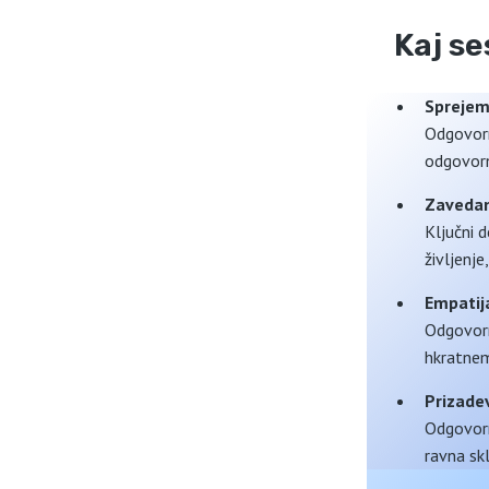
Kaj s
Sprejem
Odgovorn
odgovorn
Zavedan
Ključni 
življenj
Empatij
Odgovorn
hkratnem
Prizade
Odgovorn
ravna sk