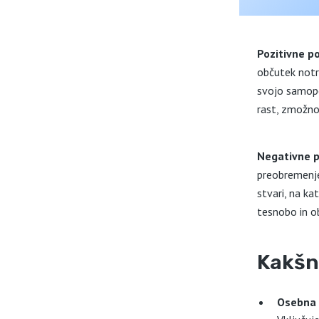
Pozitivne p
občutek notr
svojo samopo
rast, zmožnos
Negativne p
preobremenje
stvari, na k
tesnobo in o
Kakšn
Osebna 