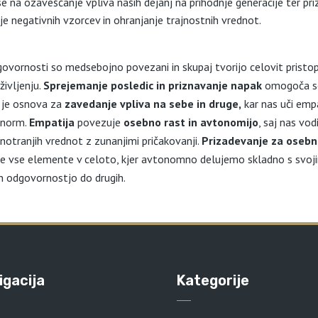
e na ozaveščanje vpliva naših dejanj na prihodnje generacije ter pr
nje negativnih vzorcev in ohranjanje trajnostnih vrednot.
ovornosti so medsebojno povezani in skupaj tvorijo celovit pristop
ivljenju.
Sprejemanje posledic in priznavanje napak
omogoča s
n je osnova za
zavedanje vpliva na sebe in druge,
kar nas uči empa
 norm.
Empatija
povezuje
osebno rast in avtonomijo
, saj nas vodi
notranjih vrednot z zunanjimi pričakovanji.
Prizadevanje za oseb
 vse elemente v celoto, kjer avtonomno delujemo skladno s svoj
n odgovornostjo do drugih.
igacija
Kategorije