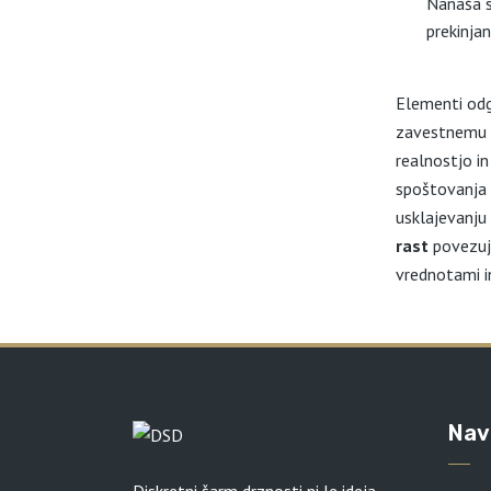
Nanaša s
prekinja
Elementi odg
zavestnemu ž
realnostjo i
spoštovanja
usklajevanju 
rast
povezuje
vrednotami i
Nav