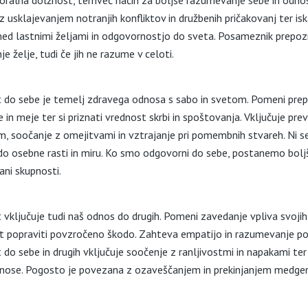
 moralna dolžnost, temveč način za boljše razumevanje sebe in odno
 usklajevanjem notranjih konfliktov in družbenih pričakovanj ter is
ed lastnimi željami in odgovornostjo do sveta. Posameznik prepoz
je želje, tudi če jih ne razume v celoti.
do sebe je temelj zdravega odnosa s sabo in svetom. Pomeni prep
e in meje ter si priznati vrednost skrbi in spoštovanja. Vključuje p
em, soočanje z omejitvami in vztrajanje pri pomembnih stvareh. Ni s
do osebne rasti in miru. Ko smo odgovorni do sebe, postanemo boljši
člani skupnosti.
vključuje tudi naš odnos do drugih. Pomeni zavedanje vpliva svojih 
st popraviti povzročeno škodo. Zahteva empatijo in razumevanje pot
do sebe in drugih vključuje soočenje z ranljivostmi in napakami ter
dnose. Pogosto je povezana z ozaveščanjem in prekinjanjem medgen