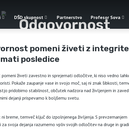
i
DŠD skupnost
Partnerstvo
Profesor Sova
Odgovornost
rnost pomeni živeti z integrite
emati posledice
pomeni živeti zavestno in sprejemati odločitve, ki niso vedno lahke
oristi. Pokaže zaupanje vase in svojo moč, saj ni znak šibkosti, te
tjo pridobimo stabilnost, občutek nadzora nad življenjem in zaved
nimi dejanji prispevamo k boljšemu svetu.
ni breme, temveč ključ do izpolnjenega življenja. S prevzemanjem
 za svoja dejanja razumemo vpliv svojih odločitev na druge in grad