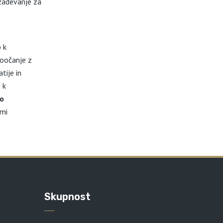
izadevanje za
 k
oočanje z
tije in
 k
no
imi
Skupnost