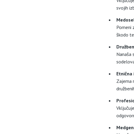
Vključuj
svojih izb
Medose
Pomeni za
škodo te
Družben
Nanaša s
sodelova
Etnična
Zajema r
družbenih
Profesi
Vključuje
odgovorn
Medgene